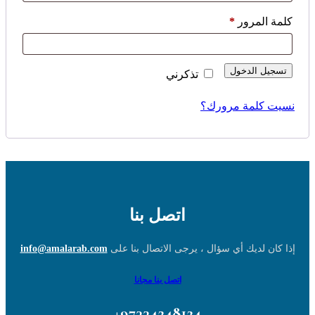
مطلوبة
كلمة المرور
*
تسجيل الدخول
تذكرني
نسيت كلمة مرورك؟
اتصل بنا
إذا كان لديك أي سؤال ، يرجى الاتصال بنا على
info@amalarab.com
اتصل بنا مجانا
97334248124+