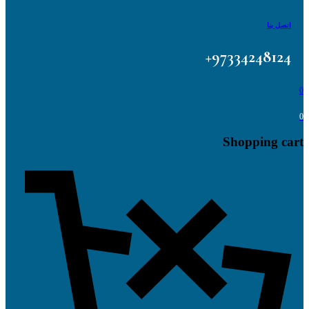
اتصل بنا
97334248124+
0
0
Shopping cart