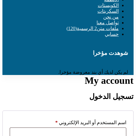
الكويستات
السكربتات
من نحن
تواصل معنا
ملفات متن2 الرسمية(120)
حسابي
شوهدت مؤخرا
لم يكن لديك أي بند معروضة مؤخرا.
My account
تسجيل الدخول
مطلوبة
اسم المستخدم أو البريد الإلكتروني
*